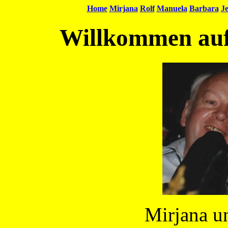
Home
Mirjana
Rolf
Manuela
Barbara
Je
Willkommen auf
Mirjana u